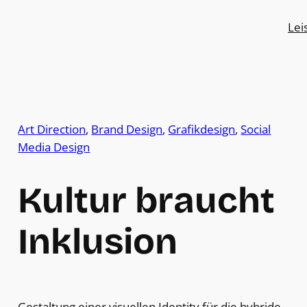
Lei
Art Direction
, 
Brand Design
, 
Grafikdesign
, 
Social
Media Design
Kultur braucht
Inklusion
Gestaltung einer visuellen Identity für die hybride