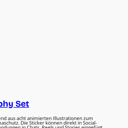
phy Set
end aus acht animierten Illustrationen zum
chutz. Die Sticker können direkt in Social-
dungen in Chats, Reels und Stories eingefügt